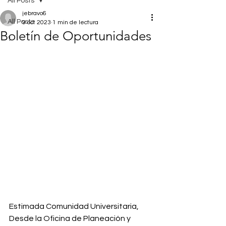
All Posts
jebravo6
All Posts
9 oct 2023
1 min de lectura
Boletín de Oportunidades
1
Estimada Comunidad Universitaria,
Desde la Oficina de Planeación y 