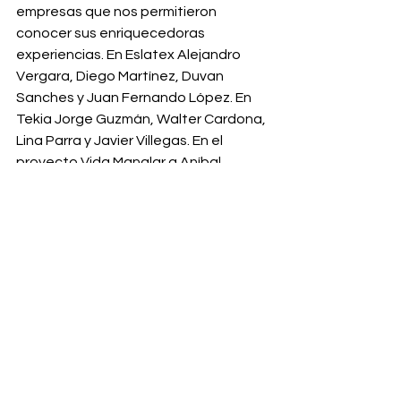
empresas que nos permitieron 
conocer sus enriquecedoras 
experiencias. En Eslatex Alejandro 
Vergara, Diego Martínez, Duvan 
Sanches y Juan Fernando López. En 
Tekia Jorge Guzmán, Walter Cardona, 
Lina Parra y Javier Villegas. En el 
proyecto Vida Manglar a Aníbal 
Noriega y Nelson Rosales.  
Comentarios