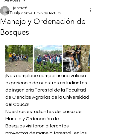
All Posts
jebravo6
All Posts
17 jun 2024
1 min de lectura
Manejo y Ordenación de
1
Bosques
¡Nos complace compartir una valiosa 
experiencia de nuestros estudiantes 
de Ingeniería Forestal de la Facultad 
de Ciencias Agrarias de la Universidad 
del Cauca!  
Nuestros estudiantes del curso de 
Manejo y Ordenación de 
Bosques visitaron diferentes 
proyectos de manejo forestal   en los 