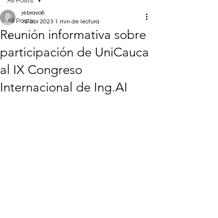
All Posts
jebravo6
All Posts
18 abr 2023
1 min de lectura
Reunión informativa sobre
1
participación de UniCauca
al IX Congreso
Internacional de Ing.AI