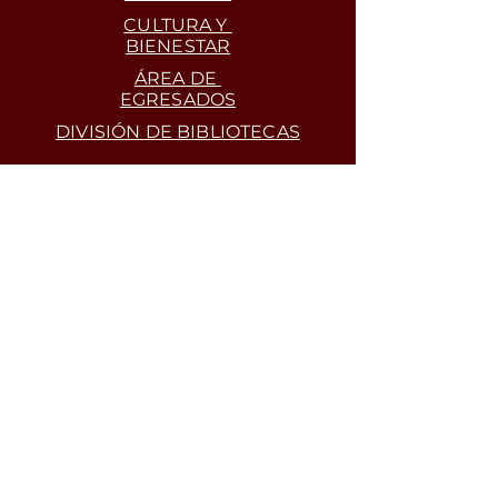
CULTURA Y
BIENESTAR
ÁREA DE
EGRESADOS
DIVISIÓN DE BIBLIOTECAS
Dirección
Vereda Las Guacas
Popayán-Cauca-Colombia
Contacto
facagro@unicauca.edu.co
Horario de atención
Lunes -