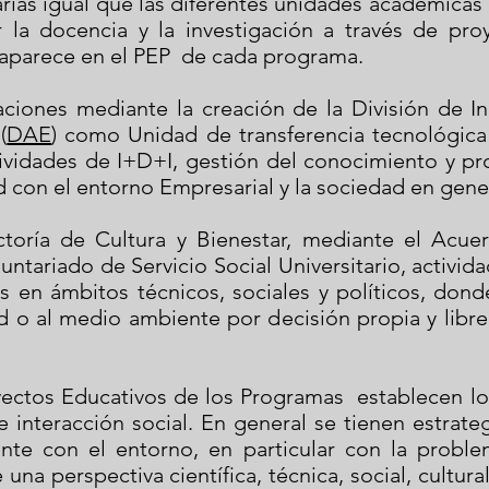
rias igual que las diferentes unidades académicas
lar la docencia y la investigación a través de pr
o aparece en el PEP de cada programa.
gaciones mediante la creación de la División de 
(
DAE
) como Unidad de transferencia tecnológica
vidades de I+D+I, gestión del conocimiento y propi
ad con el entorno Empresarial y la sociedad en gene
ectoría de Cultura y Bienestar, mediante el Acu
untariado de Servicio Social Universitario, activi
s en ámbitos técnicos, sociales y políticos, dond
d o al medio ambiente por decisión propia y libre
yectos Educativos de los Programas establecen lo
e interacción social. En general se tienen estrate
te con el entorno, en particular con la problem
 una perspectiva científica, técnica, social, cultur