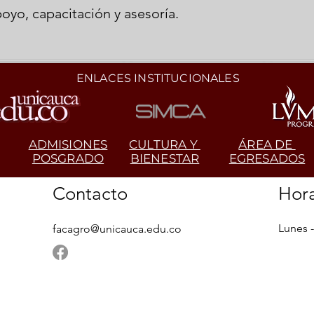
oyo, capacitación y asesoría.
ENLACES INSTITUCIONALES
ADMISIONES
CULTURA Y
ÁREA DE
POSGRADO
BIENESTAR
EGRESADOS
Contacto
Hora
Lunes -
facagro@unicauca.edu.co