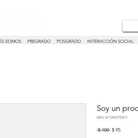
ES SOMOS
PREGRADO
POSGRADO
INTERACCIÓN SOCIAL
Soy un pro
SKU: 671253175371
Precio
Precio
 $ 100 
$ 95
de