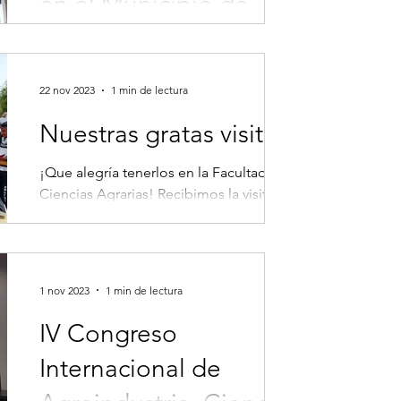
en el Municipio de
Sotará, Cauca
Desde la Estrategia de Apropiación
Social del Conocimiento #ASC de la
Facultad de Ciencias Agrarias ,
22 nov 2023
1 min de lectura
divulgamos la ciencia , como una de...
Nuestras gratas visitas
¡Que alegría tenerlos en la Facultad de
Ciencias Agrarias! Recibimos la visita de
los estudiantes de grado 10 y 11 junto a
sus...
1 nov 2023
1 min de lectura
IV Congreso
Internacional de