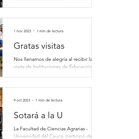
Agroindustria, Ciencia
y Tecnología de
Nuestra Profesora Carmenza Liliana
López Patiño, fue invitada como
Alimentos
ponente magistral en el marco del IV
1 nov 2023
1 min de lectura
Congreso Internacional de...
Gratas visitas
Nos llenamos de alegría al recibir la
visita de Instituciones de Educación
Media y poderles socializar sobre
nuestros programas...
9 oct 2023
1 min de lectura
Sotará a la U
La Facultad de Ciencias Agrarias -
Universidad del Cauca, participó de la