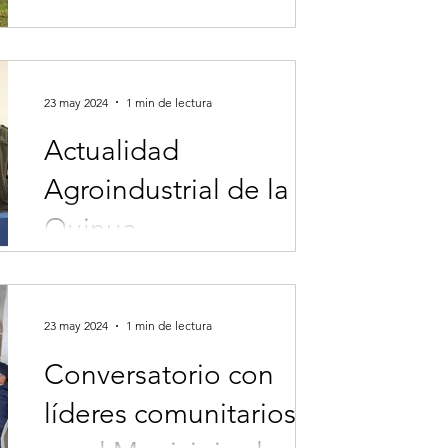
La Facultad de Ciencias Agrarias de la
Universidad del Cauca, agradece por la
gran acogida a la 1ra. Jornada
Deportiva...
23 may 2024
1 min de lectura
Actualidad
Agroindustrial de la
Quinua
Desde la Estrategia de Apropiación
Social del Conocimiento #ASC de la
Facultad de Ciencias Agrarias,
23 may 2024
1 min de lectura
divulgamos la ciencia, como una de...
Conversatorio con
líderes comunitarios