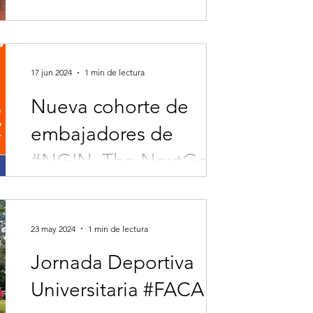
¡Definitivamente tenemos grandes y
enriquecedoras visitas! Desde la
Estrategia de Apropiación Social del
Conocimiento #ASC de la...
17 jun 2024
1 min de lectura
Nueva cohorte de
embajadores de
#NGIN, The NextGen
Ag Impact Network
Johan Chávez es egresado de nuestra
facultad, lo recordamos por ser un
estudiante destacado, quien además se
23 may 2024
1 min de lectura
desempeñó como monitor en...
Jornada Deportiva
Universitaria #FACA