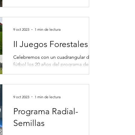
primera feria de oferta académica de
universidades “Sotará a la...
9 oct 2023
1 min de lectura
II Juegos Forestales
Celebremos con un cuadrangular de
fútbol los 20 años del programa de
Ingeniería Forestal. ¡Todos son
bienvenidos! Puedes invitar...
9 oct 2023
1 min de lectura
Programa Radial-
Semillas