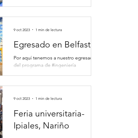
Te invitamos a escuchar el programa
radial semillas en Unicauca Estéreo. Un
espacio de nuestra Facultad de Ciencias
Agrarias dirigido por...
9 oct 2023
1 min de lectura
Egresado en Belfast
Por aquí tenemos a nuestro egresado
del programa de #ingeniería
#agroindustrial Johann Sebastián
Chávez, un estudiante destacado y
quien...
9 oct 2023
1 min de lectura
Feria universitaria-
Ipiales, Nariño