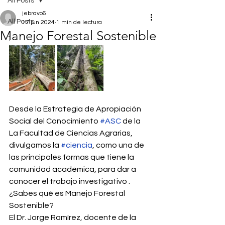
All Posts
jebravo6
All Posts
17 jun 2024
1 min de lectura
Manejo Forestal Sostenible
1
Desde la Estrategia de Apropiación 
Social del Conocimiento 
#ASC
 de la 
La Facultad de Ciencias Agrarias, 
divulgamos la 
#ciencia
, como una de 
las principales formas que tiene la 
comunidad académica, para dar a 
conocer el trabajo investigativo .
¿Sabes qué es Manejo Forestal 
Sostenible?
El Dr. Jorge Ramírez, docente de la 