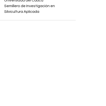
Universidad del Cauca
Semillero de Investigación en 
Silvicultura Aplicada
Comentarios
Escribir un comentario...
Dirección