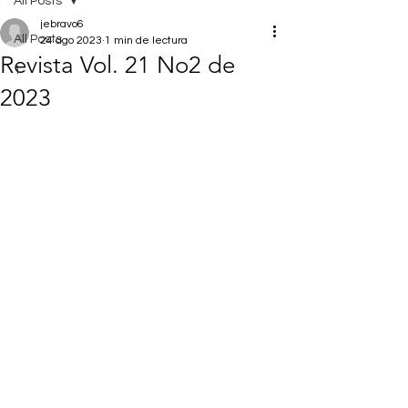
All Posts
jebravo6
All Posts
24 ago 2023
1 min de lectura
Revista Vol. 21 No2 de
1
2023