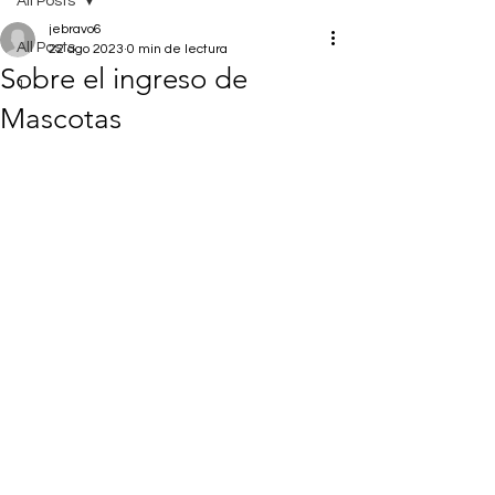
All Posts
jebravo6
All Posts
22 ago 2023
0 min de lectura
Sobre el ingreso de
1
Mascotas